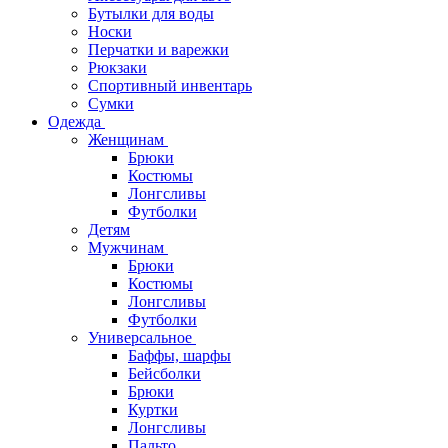
Бутылки для воды
Носки
Перчатки и варежки
Рюкзаки
Спортивный инвентарь
Сумки
Одежда
Женщинам
Брюки
Костюмы
Лонгсливы
Футболки
Детям
Мужчинам
Брюки
Костюмы
Лонгсливы
Футболки
Универсальное
Баффы, шарфы
Бейсболки
Брюки
Куртки
Лонгсливы
Пальто