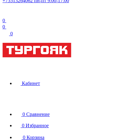
+73513264062
пн-пт 9:00-17:00
0
0
0
Кабинет
0
Сравнение
0
Избранное
0
Корзина