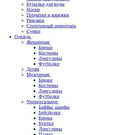
Бутылки для воды
Носки
Перчатки и варежки
Рюкзаки
Спортивный инвентарь
Сумки
Одежда
Женщинам
Брюки
Костюмы
Лонгсливы
Футболки
Детям
Мужчинам
Брюки
Костюмы
Лонгсливы
Футболки
Универсальное
Баффы, шарфы
Бейсболки
Брюки
Куртки
Лонгсливы
Пальто