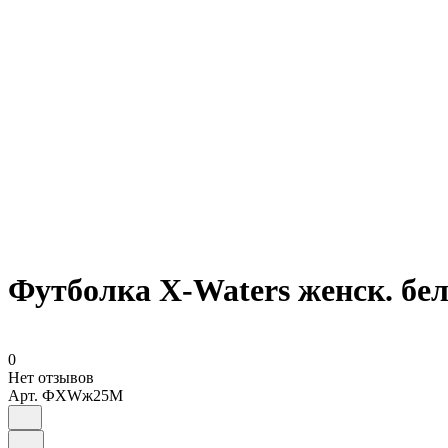
Футболка X-Waters женск. бе
0
Нет отзывов
Арт.
ФXWж25M