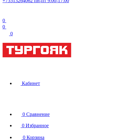
+73513264062
пн-пт 9:00-17:00
0
0
0
Кабинет
0
Сравнение
0
Избранное
0
Корзина