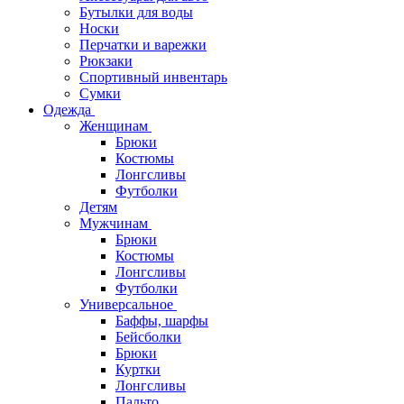
Бутылки для воды
Носки
Перчатки и варежки
Рюкзаки
Спортивный инвентарь
Сумки
Одежда
Женщинам
Брюки
Костюмы
Лонгсливы
Футболки
Детям
Мужчинам
Брюки
Костюмы
Лонгсливы
Футболки
Универсальное
Баффы, шарфы
Бейсболки
Брюки
Куртки
Лонгсливы
Пальто