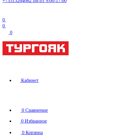
+73513264062
пн-пт 9:00-17:00
0
0
0
Кабинет
0
Сравнение
0
Избранное
0
Корзина