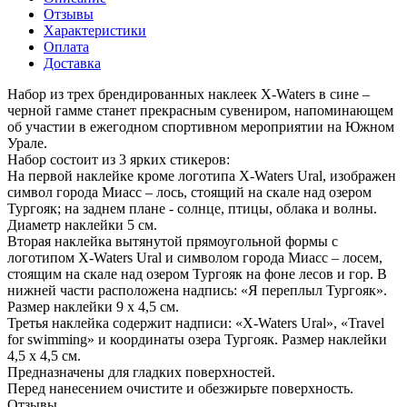
Отзывы
Характеристики
Оплата
Доставка
Набор из трех брендированных наклеек X-Waters в сине –
черной гамме станет прекрасным сувениром, напоминающем
об участии в ежегодном спортивном мероприятии на Южном
Урале.
Набор состоит из 3 ярких стикеров:
На первой наклейке кроме логотипа X-Waters Ural, изображен
символ города Миасс – лось, стоящий на скале над озером
Тургояк; на заднем плане - солнце, птицы, облака и волны.
Диаметр наклейки 5 см.
Вторая наклейка вытянутой прямоугольной формы с
логотипом X-Waters Ural и символом города Миасс – лосем,
стоящим на скале над озером Тургояк на фоне лесов и гор. В
нижней части расположена надпись: «Я переплыл Тургояк».
Размер наклейки 9 х 4,5 см.
Третья наклейка содержит надписи: «X-Waters Ural», «Travel
for swimming» и координаты озера Тургояк. Размер наклейки
4,5 х 4,5 см.
Предназначены для гладких поверхностей.
Перед нанесением очистите и обезжирьте поверхность.
Отзывы