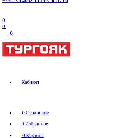
+73513264062
пн-пт 9:00-17:00
0
0
0
Кабинет
0
Сравнение
0
Избранное
0
Корзина