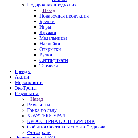
Подарочная продукция
Назад
Подарочная продукция
Брелки
Игры
Кружки
Медальницы
Наклейки
Открытки
Ручки
Сертификаты
Термосы
Бренды
Акции
Мероприятия
ЭкоТропы
Результаты
Назад
Результаты
Гонка по льду
X-WATERS УРАЛ
КРОСС ТРИАТЛОН ТУРГОЯК
События Фестиваля спорта "Тургояк"
Фотоархив
Деятельность НКО