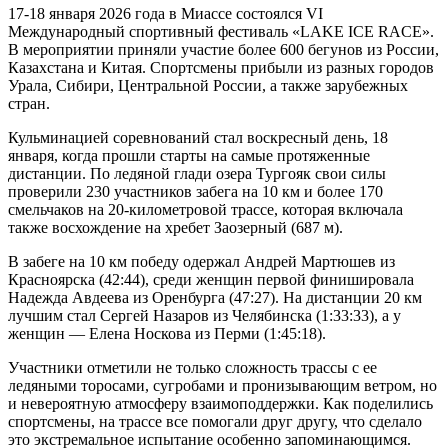
17-18 января 2026 года в Миассе состоялся VI
Международный спортивный фестиваль «LAKE ICE RACE».
В мероприятии приняли участие более 600 бегунов из России,
Казахстана и Китая. Спортсмены прибыли из разных городов
Урала, Сибири, Центральной России, а также зарубежных
стран.
Кульминацией соревнований стал воскресный день, 18
января, когда прошли старты на самые протяженные
дистанции. По ледяной глади озера Тургояк свои силы
проверили 230 участников забега на 10 км и более 170
смельчаков на 20-километровой трассе, которая включала
также восхождение на хребет Заозерный (687 м).
В забеге на 10 км победу одержал Андрей Мартюшев из
Красноярска (42:44), среди женщин первой финишировала
Надежда Авдеева из Оренбурга (47:27). На дистанции 20 км
лучшим стал Сергей Назаров из Челябинска (1:33:33), а у
женщин — Елена Носкова из Перми (1:45:18).
Участники отметили не только сложность трассы с ее
ледяными торосами, сугробами и пронизывающим ветром, но
и невероятную атмосферу взаимоподдержки. Как поделились
спортсмены, на трассе все помогали друг другу, что сделало
это экстремальное испытание особенно запоминающимся.