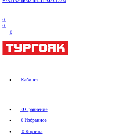
+73513264062
пн-пт 9:00-17:00
0
0
0
Кабинет
0
Сравнение
0
Избранное
0
Корзина