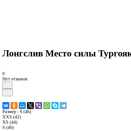
Лонгслив Место силы Тургоя
0
Нет отзывов
Размер :
S (46)
XXS (42)
XS (44)
S (46)