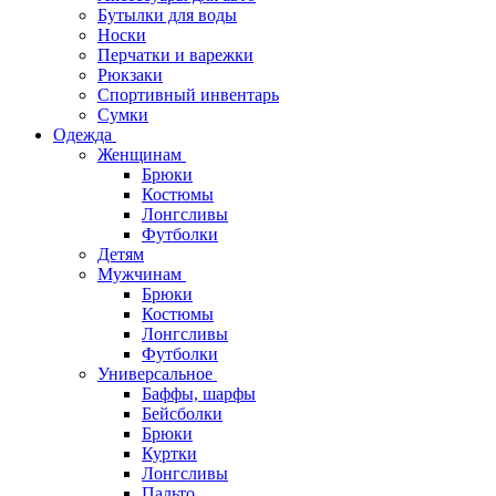
Бутылки для воды
Носки
Перчатки и варежки
Рюкзаки
Спортивный инвентарь
Сумки
Одежда
Женщинам
Брюки
Костюмы
Лонгсливы
Футболки
Детям
Мужчинам
Брюки
Костюмы
Лонгсливы
Футболки
Универсальное
Баффы, шарфы
Бейсболки
Брюки
Куртки
Лонгсливы
Пальто