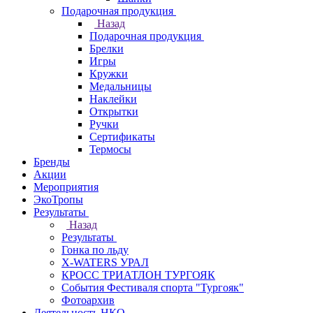
Подарочная продукция
Назад
Подарочная продукция
Брелки
Игры
Кружки
Медальницы
Наклейки
Открытки
Ручки
Сертификаты
Термосы
Бренды
Акции
Мероприятия
ЭкоТропы
Результаты
Назад
Результаты
Гонка по льду
X-WATERS УРАЛ
КРОСС ТРИАТЛОН ТУРГОЯК
События Фестиваля спорта "Тургояк"
Фотоархив
Деятельность НКО