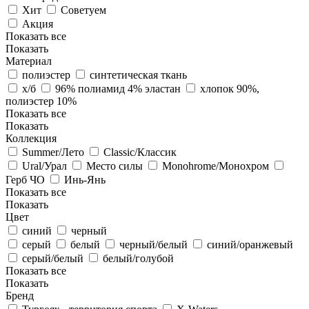
Хит
Советуем
Акция
Показать все
Показать
Материал
полиэстер
синтетическая ткань
х/б
96% полиамид 4% эластан
хлопок 90%,
полиэстер 10%
Показать все
Показать
Коллекция
Summer/Лето
Classic/Классик
Ural/Урал
Место силы
Monohrome/Монохром
Герб ЧО
Инь-Янь
Показать все
Показать
Цвет
синий
черный
серый
белый
черный/белый
синий/оранжевый
серый/белый
белый/голубой
Показать все
Показать
Бренд