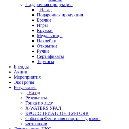
Подарочная продукция
Назад
Подарочная продукция
Брелки
Игры
Кружки
Медальницы
Наклейки
Открытки
Ручки
Сертификаты
Термосы
Бренды
Акции
Мероприятия
ЭкоТропы
Результаты
Назад
Результаты
Гонка по льду
X-WATERS УРАЛ
КРОСС ТРИАТЛОН ТУРГОЯК
События Фестиваля спорта "Тургояк"
Фотоархив
Деятельность НКО