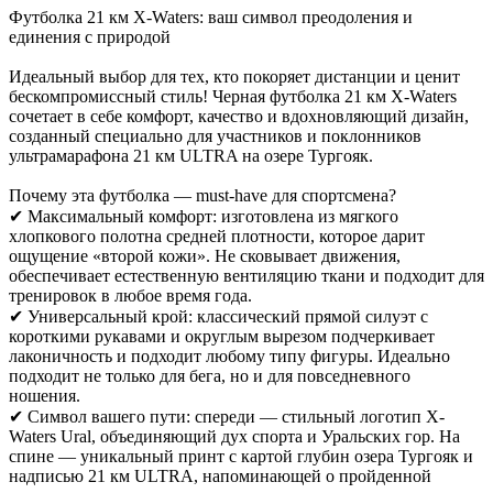
Футболка 21 км X-Waters: ваш символ преодоления и
единения с природой
Идеальный выбор для тех, кто покоряет дистанции и ценит
бескомпромиссный стиль! Черная футболка 21 км X-Waters
сочетает в себе комфорт, качество и вдохновляющий дизайн,
созданный специально для участников и поклонников
ультрамарафона 21 км ULTRA на озере Тургояк.
Почему эта футболка — must-have для спортсмена?
✔ Максимальный комфорт: изготовлена из мягкого
хлопкового полотна средней плотности, которое дарит
ощущение «второй кожи». Не сковывает движения,
обеспечивает естественную вентиляцию ткани и подходит для
тренировок в любое время года.
✔ Универсальный крой: классический прямой силуэт с
короткими рукавами и округлым вырезом подчеркивает
лаконичность и подходит любому типу фигуры. Идеально
подходит не только для бега, но и для повседневного
ношения.
✔ Символ вашего пути: спереди — стильный логотип X-
Waters Ural, объединяющий дух спорта и Уральских гор. На
спине — уникальный принт с картой глубин озера Тургояк и
надписью 21 км ULTRA, напоминающей о пройденной