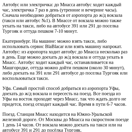
Автобус или электричка: до Миасса автобус ходит каждый
час, электричка 7 раз в день (утренние и вечерние часы).
Сначала необходимо добраться от аэропорта до ж/д вокзала
(такси или автобус №1). В Миассе от вокзала можно также
уехать на такси, либо на автобусе 391 или 291 до поселка
Тургояк и оттуда пешком 7-10 минут.
Екатеринбург. На машине: можно взять такси, либо
использовать сервис BlaBlacar или взять машину напрокат.
Автобус: из аэропорта ходит автобус до Миасса несколько раз
в день. Еще можно доехать до ж/д вокзала и оттуда уехать в
Миасс. Автобус ходит каждый час, останавливается на
Машгородке, оттуда можно дойти пешком (около 30 минут),
либо доехать на 391 или 291 автобусе до поселка Тургояк или
воспользоваться такси.
Уфа. Самый простой способ добраться из аэропорта Уфы,
доехать до ж/д вокзала и пересесть на поезд. Все поезда из
Уфы на восток проходят через Миасс, так что ждать долго не
придется, поезд отходит каждый час. Время в пути 6-7 часов.
Поезд. Станция Миасс находится на Южно-Уральской
железной дороге. От Москвы до Миасса на скоростном поезде
1 день 14 часов. От вокзала можно доехать на такси или на
автобусе 391 и 291 до посёлка Тургояк.