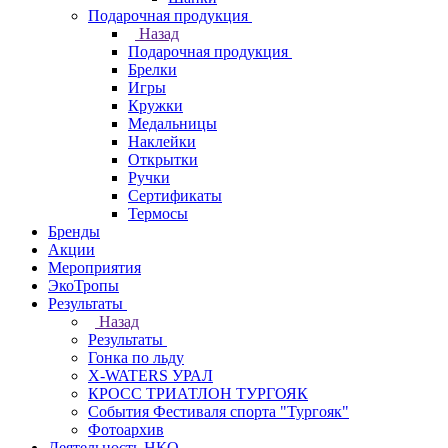
Подарочная продукция
Назад
Подарочная продукция
Брелки
Игры
Кружки
Медальницы
Наклейки
Открытки
Ручки
Сертификаты
Термосы
Бренды
Акции
Мероприятия
ЭкоТропы
Результаты
Назад
Результаты
Гонка по льду
X-WATERS УРАЛ
КРОСС ТРИАТЛОН ТУРГОЯК
События Фестиваля спорта "Тургояк"
Фотоархив
Деятельность НКО