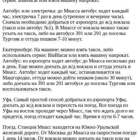
сервис BlaBlacar или взять машину напрокат.
Автобус или электричка: до Миасса автобус ходит каждый
час, электричка 7 раз в день (утренние и вечерние часы).
Сначала необходимо добраться от аэропорта до ж/д вокзала
(такси или автобус №1). В Миассе от вокзала можно также
уехать на такси, либо на автобусе 391 или 291 до поселка
Тургояк и оттуда пешком 7-10 минут.
Екатеринбург. На машине: можно взять такси, либо
использовать сервис BlaBlacar или взять машину напрокат.
Автобус: из аэропорта ходит автобус до Миасса несколько раз
в день. Еще можно доехать до ж/д вокзала и оттуда уехать в
Миасс. Автобус ходит каждый час, останавливается на
Машгородке, оттуда можно дойти пешком (около 30 минут),
либо доехать на 391 или 291 автобусе до поселка Тургояк или
воспользоваться такси.
Уфа. Самый простой способ добраться из аэропорта Уфы,
доехать до ж/д вокзала и пересесть на поезд. Все поезда из
Уфы на восток проходят через Миасс, так что ждать долго не
придется, поезд отходит каждый час. Время в пути 6-7 часов.
Поезд. Станция Миасс находится на Южно-Уральской
железной дороге. От Москвы до Миасса на скоростном поезде
1 день 14 часов. От вокзала можно доехать на такси или на