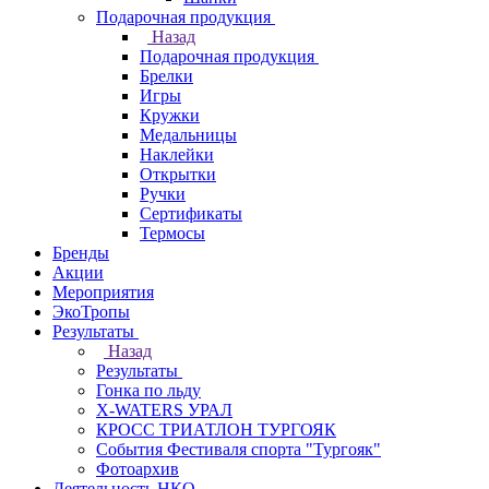
Подарочная продукция
Назад
Подарочная продукция
Брелки
Игры
Кружки
Медальницы
Наклейки
Открытки
Ручки
Сертификаты
Термосы
Бренды
Акции
Мероприятия
ЭкоТропы
Результаты
Назад
Результаты
Гонка по льду
X-WATERS УРАЛ
КРОСС ТРИАТЛОН ТУРГОЯК
События Фестиваля спорта "Тургояк"
Фотоархив
Деятельность НКО