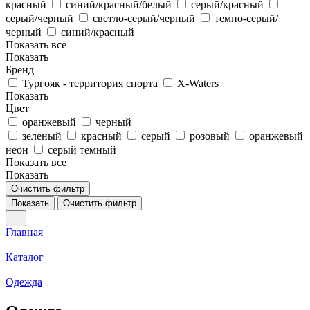
красный
синий/красный/белый
серый/красный
серый/черный
светло-серый/черный
темно-серый/
черный
синий/красный
Показать все
Показать
Бренд
Тургояк - территория спорта
X-Waters
Показать
Цвет
оранжевый
черный
зеленый
красный
серый
розовый
оранжевый
неон
серый темный
Показать все
Показать
Очистить фильтр
Показать
Очистить фильтр
Главная
Каталог
Одежда