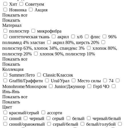
Хит
Советуем
Новинка
Акция
Показать все
Показать
Материал
полиэстер
микрофибра
синтетическая ткань
акрил
х/б
флис
96%
полиамид 4% эластан
акрил 80%, шерсть 20%
полиэстер 63%, хлопок 34%, спандекс 3%
хлопок 80%,
полиэстер 20%
хлопок 90%, полиэстер 10%
Показать все
Показать
Коллекция
Summer/Лето
Classic/Классик
Graffiti/Граффити
Ural/Урал
Место силы
74
Monohrome/Монохром
Junior/Джуниор
Герб ЧО
Инь-Янь
Показать все
Показать
Цвет
красный/серый
ассорти
синий
черный
серый
белый
черный/белый
синий/оранжевый
серый/белый
белый/голубой