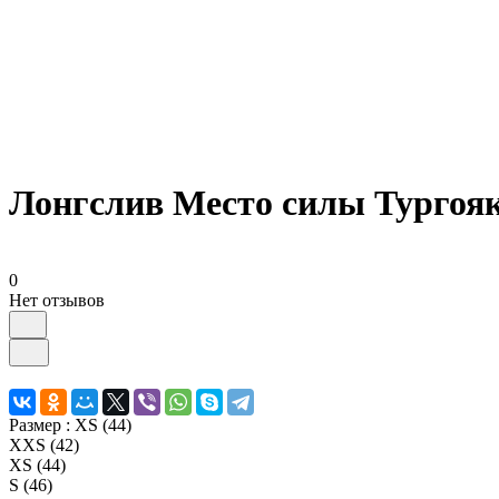
Лонгслив Место силы Тургоя
0
Нет отзывов
Размер :
XS (44)
XXS (42)
XS (44)
S (46)