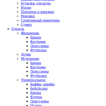
Бутылки для воды
Носки
Перчатки и варежки
Рюкзаки
Спортивный инвентарь
Сумки
Одежда
Женщинам
Брюки
Костюмы
Лонгсливы
Футболки
Детям
Мужчинам
Брюки
Костюмы
Лонгсливы
Футболки
Универсальное
Баффы, шарфы
Бейсболки
Брюки
Куртки
Лонгсливы
Пальто