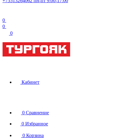
+73513264062
пн-пт 9:00-17:00
0
0
0
Кабинет
0
Сравнение
0
Избранное
0
Корзина